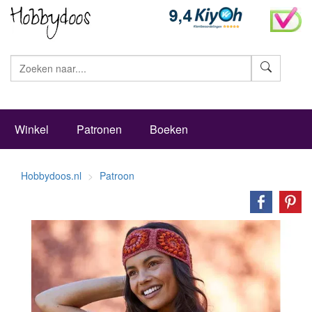
Zoeke
Winkel
Patronen
Boeken
Hobbydoos.nl
Patroon