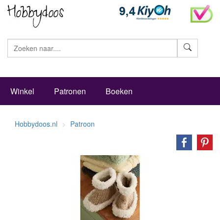
Zoeke
Winkel
Patronen
Boeken
Hobbydoos.nl
Patroon