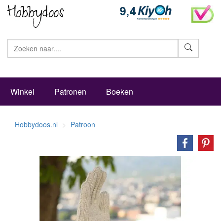
Zoeke
Winkel
Patronen
Boeken
Hobbydoos.nl
Patroon