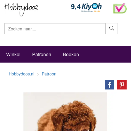
Zoeke
Winkel
Patronen
Boeken
Hobbydoos.nl
Patroon