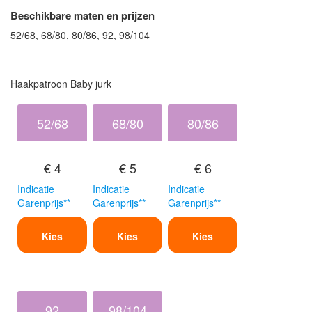
Beschikbare maten en prijzen
52/68, 68/80, 80/86, 92, 98/104
Haakpatroon Baby jurk
52/68
68/80
80/86
€ 4
€ 5
€ 6
Indicatie
Indicatie
Indicatie
Garenprijs**
Garenprijs**
Garenprijs**
Kies
Kies
Kies
92
98/104