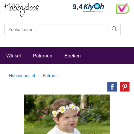
Zoeke
Winkel
Patronen
Boeken
Hobbydoos.nl
Patroon