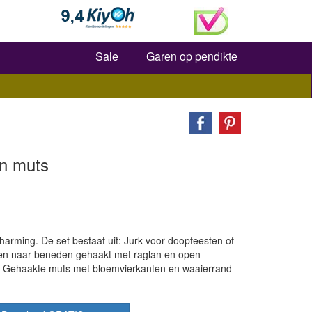
Zoeken
Sale
Garen op pendikte
en muts
rming. De set bestaat uit: Jurk voor doopfeesten of
en naar beneden gehaakt met raglan en open
 Gehaakte muts met bloemvierkanten en waaierrand