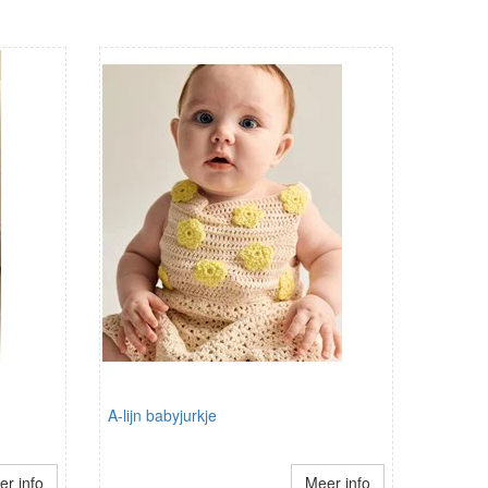
A-lijn babyjurkje
r info
Meer info