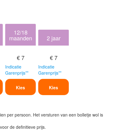
12/18
maanden
2 jaar
€ 7
€ 7
Indicatie
Indicatie
Garenprijs**
Garenprijs**
Kies
Kies
ien per persoon. Het versturen van een bolletje wol is
or de definitieve prijs.