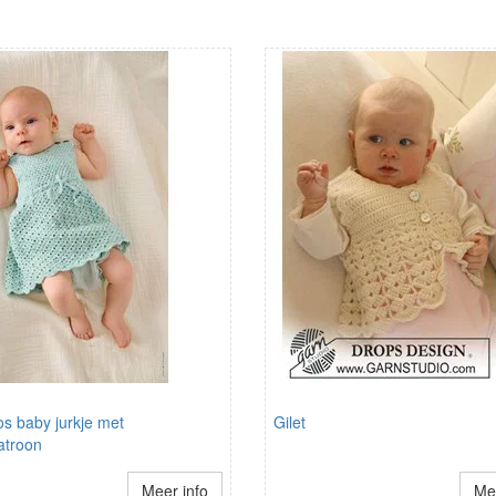
s baby jurkje met
Gilet
atroon
Meer info
Mee