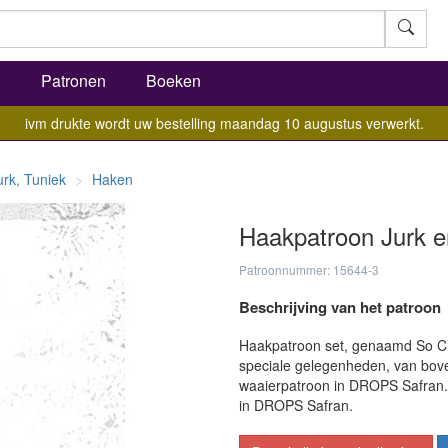
l
Patronen
Boeken
ivm drukte wordt uw bestelling maandag 10 augustus verwerkt.
urk, Tuniek
Haken
Haakpatroon Jurk 
Patroonnummer: 15644-3
Beschrijving van het patroon
Haakpatroon set, genaamd So Cha
speciale gelegenheden, van bov
waaierpatroon in DROPS Safran.
in DROPS Safran.