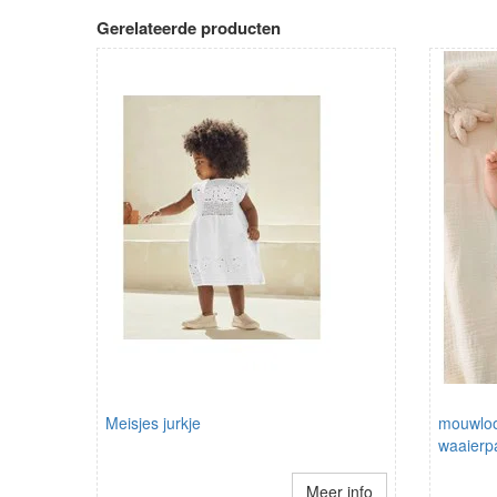
Gerelateerde producten
Meisjes jurkje
mouwloo
waaierp
Meer info