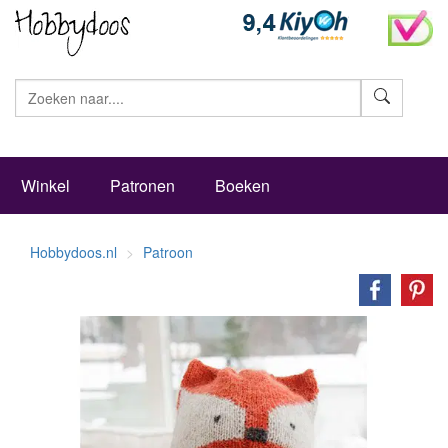
Zoeke
Winkel
Patronen
Boeken
Hobbydoos.nl
Patroon