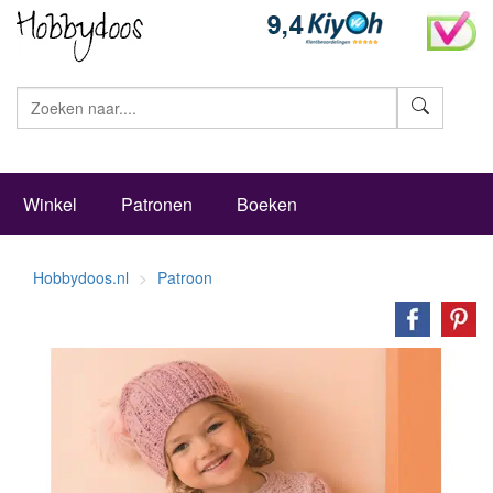
Zoeke
Winkel
Patronen
Boeken
Hobbydoos.nl
Patroon