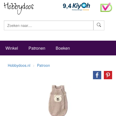
Zoeke
Winkel
Patronen
Boeken
Hobbydoos.nl
Patroon