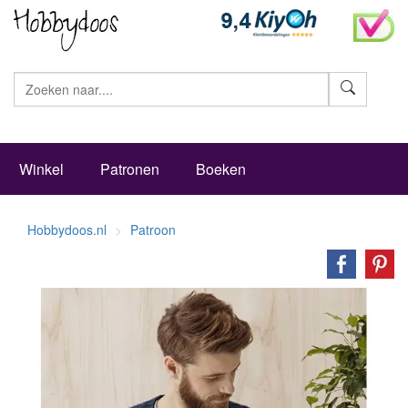
Zoeke
Winkel
Patronen
Boeken
Hobbydoos.nl
Patroon