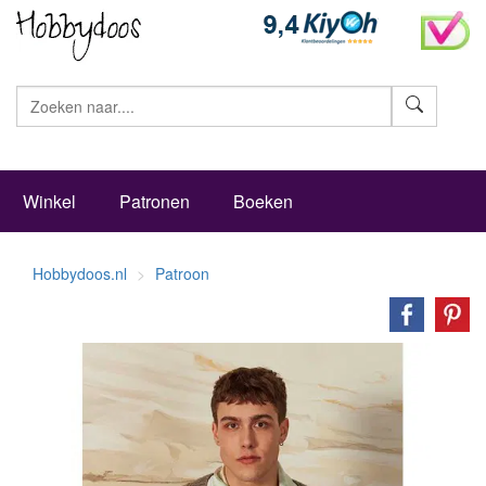
Zoeke
Winkel
Patronen
Boeken
Hobbydoos.nl
Patroon