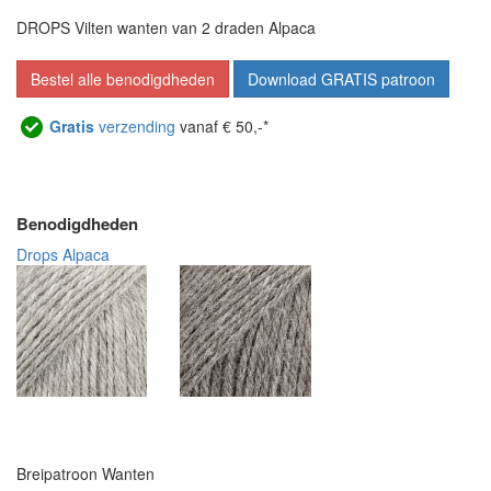
DROPS Vilten wanten van 2 draden Alpaca
Bestel alle benodigdheden
Download GRATIS patroon
Gratis
verzending
vanaf € 50,-*
Benodigdheden
Drops Alpaca
Breipatroon Wanten