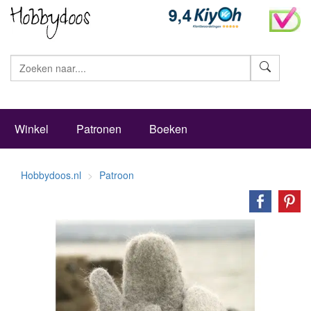
Zoeke
Winkel
Patronen
Boeken
Hobbydoos.nl
Patroon