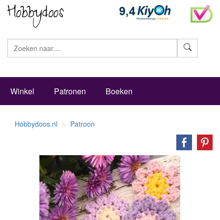
Zoeke
Winkel
Patronen
Boeken
Hobbydoos.nl
Patroon