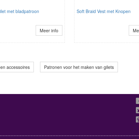
let met bladpatroon
Soft Braid Vest met Knopen
Meer info
Mee
 en accessoires
Patronen voor het maken van gilets