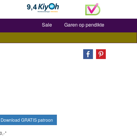
Zoeken
Sale
Garen op pendikte
Download GRATIS patroon
0,-*