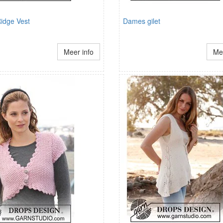
idge Vest
Dames gilet
Meer info
Mee