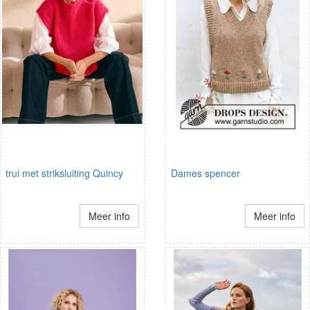
trui met striksluiting Quincy
Dames spencer
Meer info
Meer info