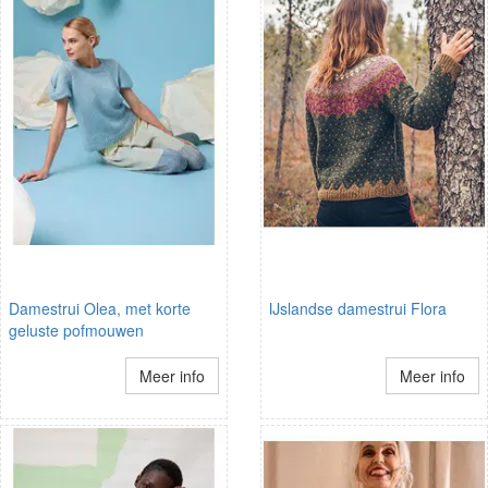
Damestrui Olea, met korte
IJslandse damestrui Flora
geluste pofmouwen
Meer info
Meer info