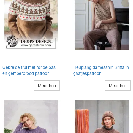
Gebreide trui met ronde pas
Heuplang damesshirt Britta in
en gemberbrood patroon
gaatjespatroon
Meer info
Meer info