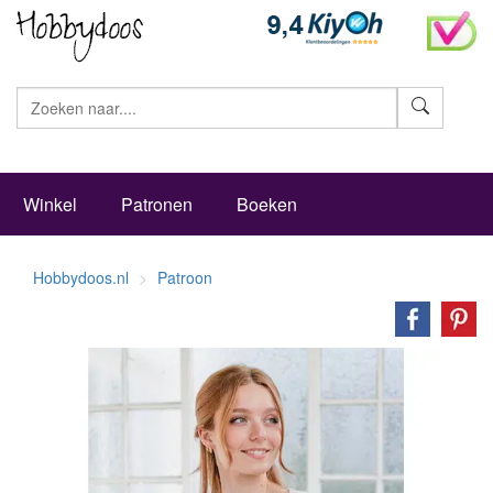
Zoeke
Winkel
Patronen
Boeken
Hobbydoos.nl
Patroon