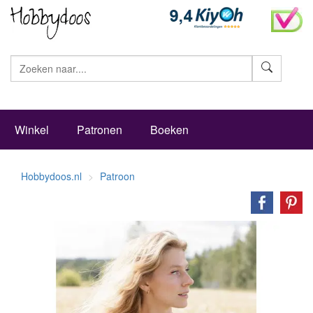
Zoeke
Winkel
Patronen
Boeken
Hobbydoos.nl
Patroon