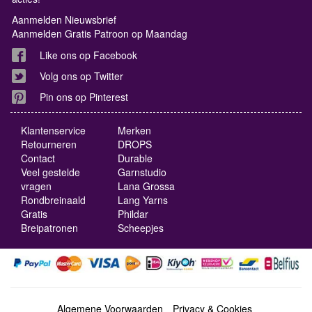
Aanmelden Nieuwsbrief
Aanmelden Gratis Patroon op Maandag
Like ons op Facebook
Volg ons op Twitter
Pin ons op Pinterest
Klantenservice
Merken
Retourneren
DROPS
Contact
Durable
Veel gestelde
Garnstudio
vragen
Lana Grossa
Rondbreinaald
Lang Yarns
Gratis
Phildar
Breipatronen
Scheepjes
Algemene Voorwaarden
Privacy & Cookies