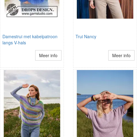
Damestrui met kabelpatroon
Trui Nancy
langs V-hals
Meer info
Meer info