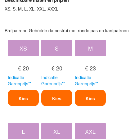
XS, S, M, L, XL, XXL, XXXL
Breipatroon Gebreide damestrui met ronde pas en kantpatroon
XS
S
M
€ 20
€ 20
€ 23
Indicatie
Indicatie
Indicatie
Garenprijs**
Garenprijs**
Garenprijs**
Kies
Kies
Kies
L
XL
XXL