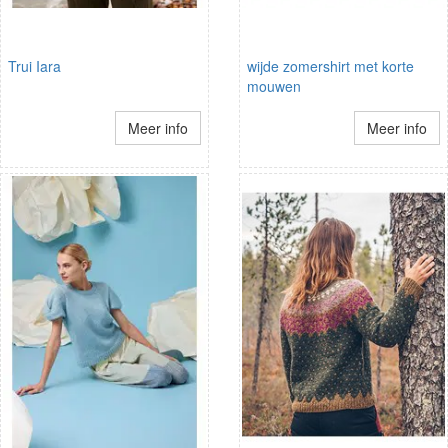
Trui Iara
wijde zomershirt met korte
mouwen
Meer info
Meer info