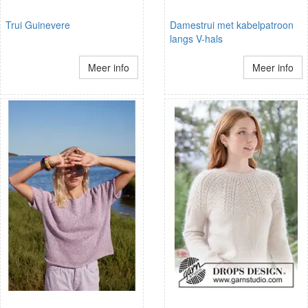
Trui Guinevere
Damestrui met kabelpatroon
langs V-hals
Meer info
Meer info