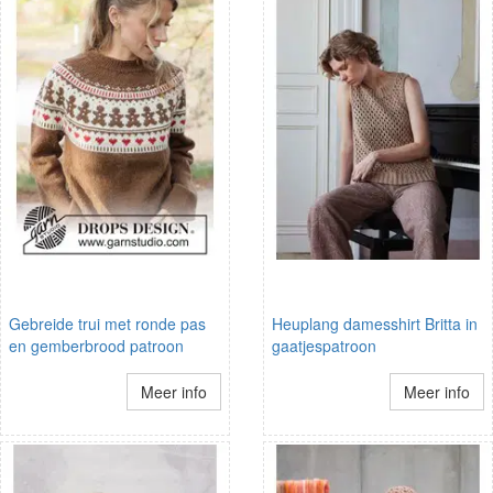
Gebreide trui met ronde pas
Heuplang damesshirt Britta in
en gemberbrood patroon
gaatjespatroon
Meer info
Meer info