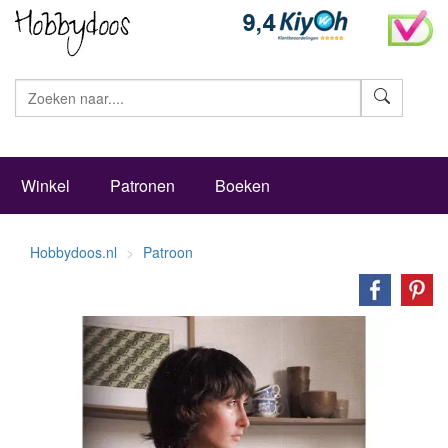
Zoeke
Winkel
Patronen
Boeken
Hobbydoos.nl
Patroon