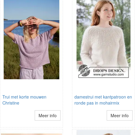
Trui met korte mouwen
damestrui met kantpatroon en
Christine
ronde pas in mohairmix
Meer info
Meer info