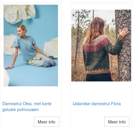
Damestrui Olea, met korte
IJslandse damestrui Flora
geluste pofmouwen
Meer info
Meer info