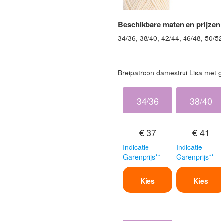
Beschikbare maten en prijzen
34/36, 38/40, 42/44, 46/48, 50/5
Breipatroon damestrui Lisa met 
34/36
38/40
€ 37
€ 41
Indicatie
Indicatie
Garenprijs**
Garenprijs**
Kies
Kies