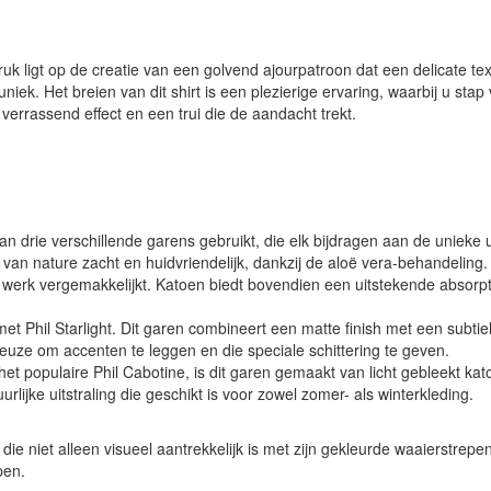
ruk ligt op de creatie van een golvend ajourpatroon dat een delicate te
iek. Het breien van dit shirt is een plezierige ervaring, waarbij u sta
errassend effect en een trui die de aandacht trekt.
 drie verschillende garens gebruikt, die elk bijdragen aan de unieke ui
an nature zacht en huidvriendelijk, dankzij de aloë vera-behandeling. 
t werk vergemakkelijkt. Katoen biedt bovendien een uitstekende absorp
et Phil Starlight. Dit garen combineert een matte finish met een subtie
e keuze om accenten te leggen en die speciale schittering te geven.
et populaire Phil Cabotine, is dit garen gemaakt van licht gebleekt kat
rlijke uitstraling die geschikt is voor zowel zomer- als winterkleding.
ie niet alleen visueel aantrekkelijk is met zijn gekleurde waaierstrep
pen.