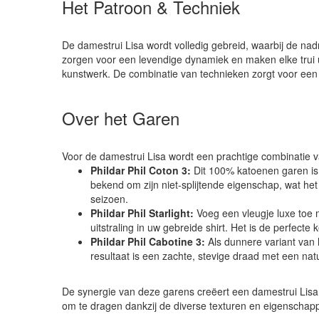
Het Patroon & Techniek
De damestrui Lisa wordt volledig gebreid, waarbij de nad
zorgen voor een levendige dynamiek en maken elke trui un
kunstwerk. De combinatie van technieken zorgt voor een v
Over het Garen
Voor de damestrui Lisa wordt een prachtige combinatie van
Phildar Phil Coton 3:
Dit 100% katoenen garen is v
bekend om zijn niet-splijtende eigenschap, wat he
seizoen.
Phildar Phil Starlight:
Voeg een vleugje luxe toe m
uitstraling in uw gebreide shirt. Het is de perfect
Phildar Phil Cabotine 3:
Als dunnere variant van h
resultaat is een zachte, stevige draad met een natuu
De synergie van deze garens creëert een damestrui Lisa d
om te dragen dankzij de diverse texturen en eigenschap