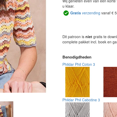
Wij genieten even van een korte 
u klaar.
Gratis
verzending
vanaf € 5
Dit patroon is
niet
gratis te down
complete pakket incl. boek en g
Benodigdheden
Phildar Phil Coton 3
Phildar Phil Cabotine 3