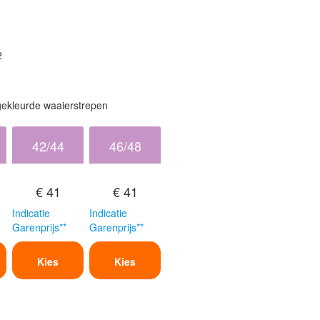
2
gekleurde waaierstrepen
42/44
46/48
€ 41
€ 41
Indicatie
Indicatie
Garenprijs**
Garenprijs**
Kies
Kies