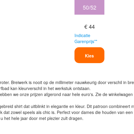
50/52
€ 44
Indicatie
Garenprijs**
Kies
oter. Breiwerk is nooit op de millimeter nauwkeurig door verschil in bre
verfbad kan kleurverschil in het werkstuk ontstaan.
ben we onze prijzen afgerond naar hele euro's. Zie de winkelwagen vo
reid shirt dat uitblinkt in elegantie en kleur. Dit patroon combineert 
uk dat zowel speels als chic is. Perfect voor dames die houden van een
 u het hele jaar door met plezier zult dragen.