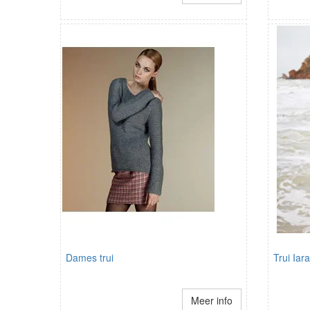
Dames trui
Trui Iara
Meer info