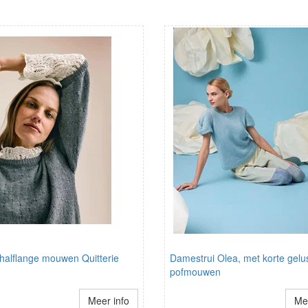
 halflange mouwen Quitterie
Damestrui Olea, met korte gelu
pofmouwen
Meer info
Mee