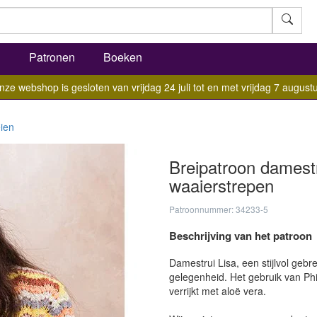
l
Patronen
Boeken
nze webshop is gesloten van vrijdag 24 juli tot en met vrijdag 7 augustu
ien
Breipatroon damestr
waaierstrepen
Patroonnummer: 34233-5
Beschrijving van het patroon
Damestrui Lisa, een stijlvol gebr
gelegenheid. Het gebruik van Phil
verrijkt met aloë vera.