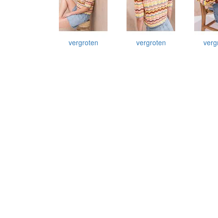
vergroten
vergroten
verg