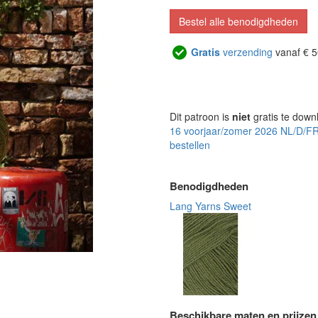
Bestel alle benodigdheden
Gratis
verzending
vanaf € 5
Dit patroon is
niet
gratis te down
16 voorjaar/zomer 2026 NL/D/F
bestellen
Benodigdheden
Lang Yarns Sweet
Beschikbare maten en prijzen