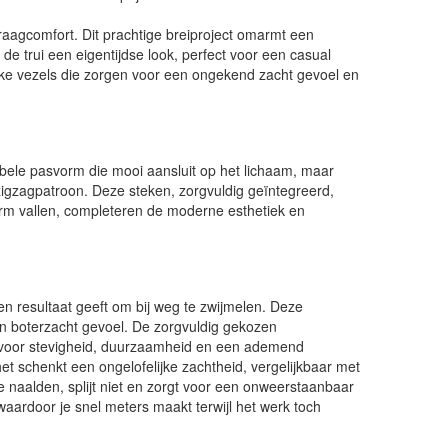
raagcomfort. Dit prachtige breiproject omarmt een
de trui een eigentijdse look, perfect voor een casual
ijke vezels die zorgen voor een ongekend zacht gevoel en
abele pasvorm die mooi aansluit op het lichaam, maar
 zigzagpatroon. Deze steken, zorgvuldig geïntegreerd,
arm vallen, completeren de moderne esthetiek en
n resultaat geeft om bij weg te zwijmelen. Deze
en boterzacht gevoel. De zorgvuldig gekozen
 voor stevigheid, duurzaamheid en een ademend
het schenkt een ongelofelijke zachtheid, vergelijkbaar met
 je naalden, splijt niet en zorgt voor een onweerstaanbaar
f, waardoor je snel meters maakt terwijl het werk toch