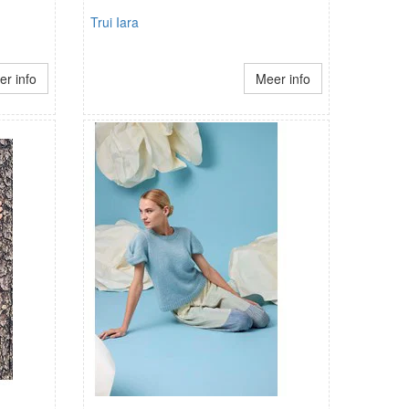
Trui Iara
r info
Meer info