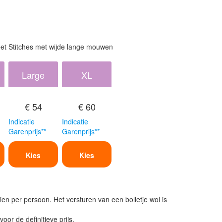
et Stitches met wijde lange mouwen
Large
XL
€ 54
€ 60
Indicatie
Indicatie
Garenprijs**
Garenprijs**
Kies
Kies
ien per persoon. Het versturen van een bolletje wol is
or de definitieve prijs.