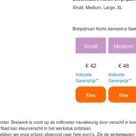
Small, Medium, Large, XL
Breipatroon Korte damestrui Swe
Small
Medium
€ 42
€ 48
Indicatie
Indicatie
Garenprijs**
Garenprijs**
Kies
Kies
oter. Breiwerk is nooit op de millimeter nauwkeurig door verschil in bre
verfbad kan kleurverschil in het werkstuk ontstaan.
ben we onze prijzen afgerond naar hele euro's. Zie de winkelwagen vo