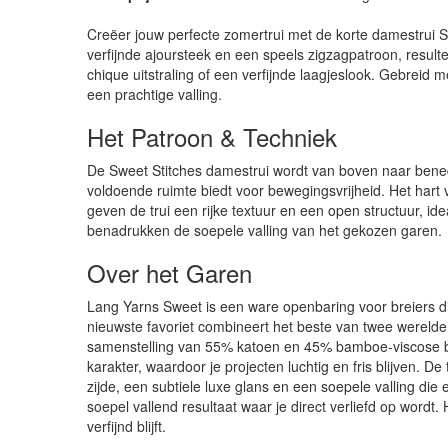
Creëer jouw perfecte zomertrui met de korte damestrui S
verfijnde ajoursteek en een speels zigzagpatroon, resulte
chique uitstraling of een verfijnde laagjeslook. Gebreid
een prachtige valling.
Het Patroon & Techniek
De Sweet Stitches damestrui wordt van boven naar benede
voldoende ruimte biedt voor bewegingsvrijheid. Het hart 
geven de trui een rijke textuur en een open structuur, 
benadrukken de soepele valling van het gekozen garen.
Over het Garen
Lang Yarns Sweet is een ware openbaring voor breiers di
nieuwste favoriet combineert het beste van twee werelde
samenstelling van 55% katoen en 45% bamboe-viscose b
karakter, waardoor je projecten luchtig en fris blijven. 
zijde, een subtiele luxe glans en een soepele valling die 
soepel vallend resultaat waar je direct verliefd op wordt. 
verfijnd blijft.