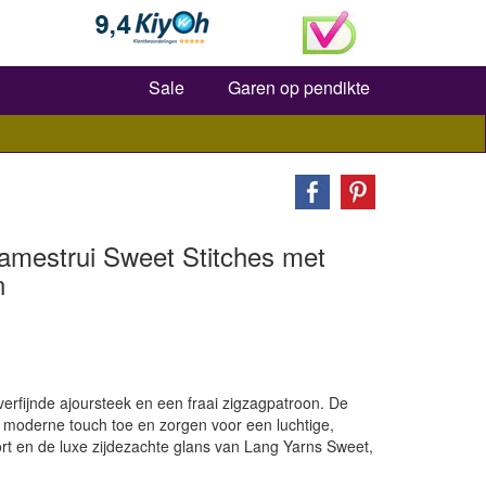
Zoeken
Sale
Garen op pendikte
damestrui Sweet Stitches met
n
verfijnde ajoursteek en een fraai zigzagpatroon. De
moderne touch toe en zorgen voor een luchtige,
ort en de luxe zijdezachte glans van Lang Yarns Sweet,