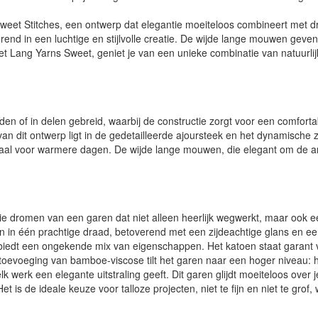
weet Stitches, een ontwerp dat elegantie moeiteloos combineert met d
rend in een luchtige en stijlvolle creatie. De wijde lange mouwen geven 
 met Lang Yarns Sweet, geniet je van een unieke combinatie van natuurl
n of in delen gebreid, waarbij de constructie zorgt voor een comfort
van dit ontwerp ligt in de gedetailleerde ajoursteek en het dynamische
ideaal voor warmere dagen. De wijde lange mouwen, die elegant om de 
e dromen van een garen dat niet alleen heerlijk wegwerkt, maar ook ee
n in één prachtige draad, betoverend met een zijdeachtige glans en e
iedt een ongekende mix van eigenschappen. Het katoen staat garant
De toevoeging van bamboe-viscose tilt het garen naar een hoger niveau: 
elk werk een elegante uitstraling geeft. Dit garen glijdt moeiteloos over
Het is de ideale keuze voor talloze projecten, niet te fijn en niet te gro