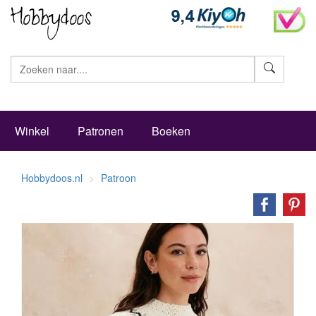
Zoeke
Winkel
Patronen
Boeken
Hobbydoos.nl
Patroon