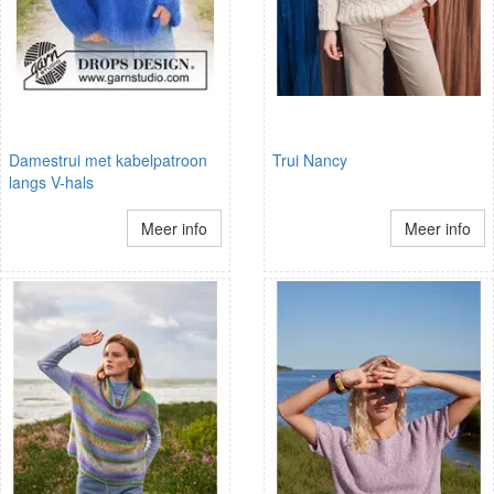
Damestrui met kabelpatroon
Trui Nancy
langs V-hals
Meer info
Meer info