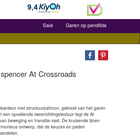
Zoeken
Sale
Garen op pendikte
 spencer At Crossroads
ardeur met structuurpatroon, gebreid van het garen
 een opvallende tweerichtingstextuur legt de At
van beweging en transitie vast. De kruisende lijnen
rmonieus ontwerp, dat de keuzes en paden
wandelen.