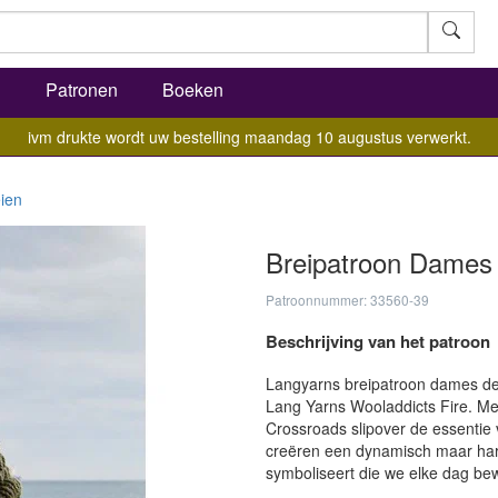
l
Patronen
Boeken
ivm drukte wordt uw bestelling maandag 10 augustus verwerkt.
ien
Breipatroon Dames
Patroonnummer: 33560-39
Beschrijving van het patroon
Langyarns breipatroon dames deb
Lang Yarns Wooladdicts Fire. Met
Crossroads slipover de essentie 
creëren een dynamisch maar ha
symboliseert die we elke dag be