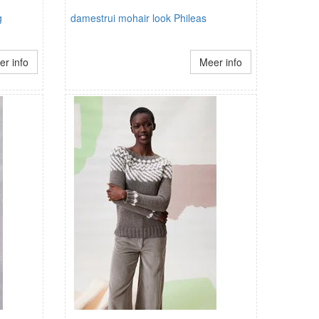
g
damestrui mohair look Phileas
r info
Meer info