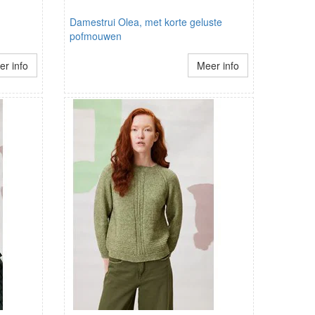
Damestrui Olea, met korte geluste
pofmouwen
r info
Meer info