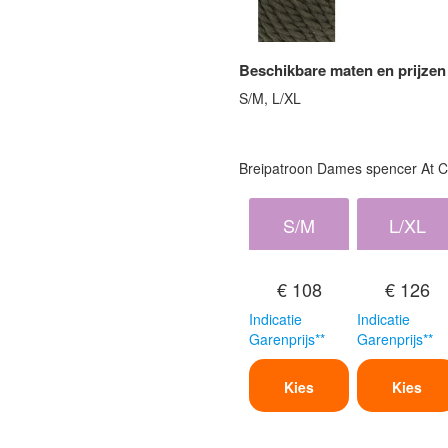
Beschikbare maten en prijzen
S/M, L/XL
Breipatroon Dames spencer At 
S/M
L/XL
€ 108
€ 126
Indicatie
Indicatie
Garenprijs**
Garenprijs**
Kies
Kies