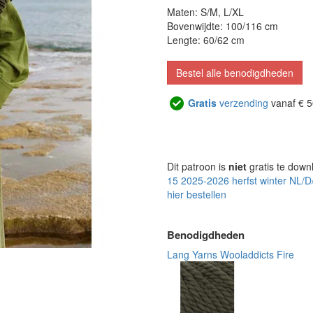
Maten: S/M, L/XL
Bovenwijdte: 100/116 cm
Lengte: 60/62 cm
Bestel alle benodigdheden
Gratis
verzending
vanaf € 5
Dit patroon is
niet
gratis te down
15 2025-2026 herfst winter NL/
hier bestellen
Benodigdheden
Lang Yarns Wooladdicts Fire