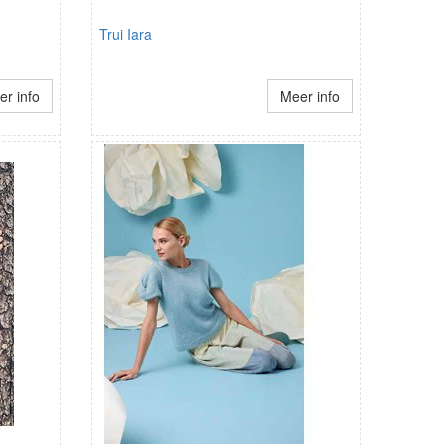
Trui Iara
r info
Meer info