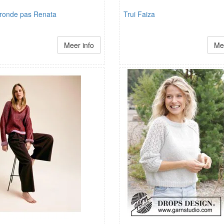
t ronde pas Renata
Trui Faiza
Meer info
Mee