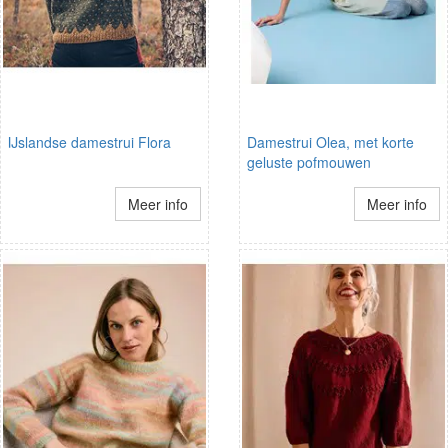
IJslandse damestrui Flora
Damestrui Olea, met korte
geluste pofmouwen
Meer info
Meer info