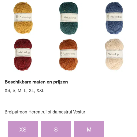
Beschikbare maten en prijzen
XS, S, M, L, XL, XXL
Breipatroon Herentrui of damestrui Vestur
XS
S
M