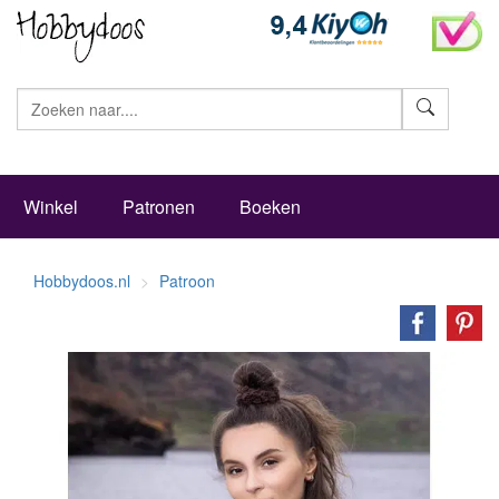
Zoeke
Winkel
Patronen
Boeken
Hobbydoos.nl
Patroon