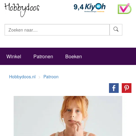
Zoeke
Winkel
Patronen
Boeken
Hobbydoos.nl
Patroon