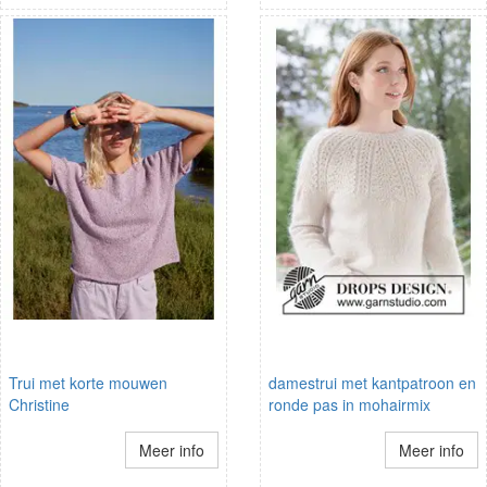
Trui met korte mouwen
damestrui met kantpatroon en
Christine
ronde pas in mohairmix
Meer info
Meer info