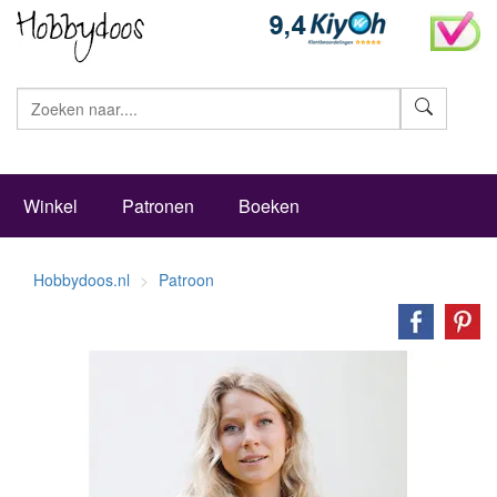
Zoeke
Winkel
Patronen
Boeken
Hobbydoos.nl
Patroon