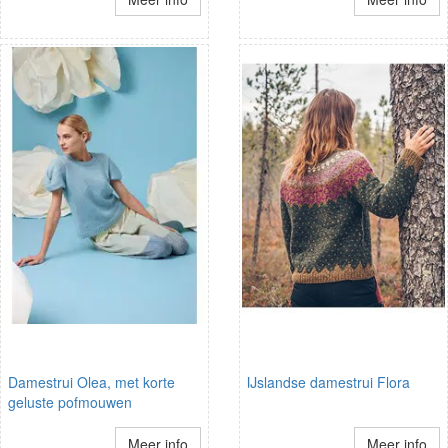
Damestrui Olea, met korte
IJslandse damestrui Flora
geluste pofmouwen
Meer info
Meer info