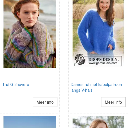
Trui Guinevere
Damestrui met kabelpatroon
langs V-hals
Meer info
Meer info