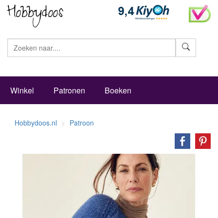
Zoeke
Winkel
Patronen
Boeken
Hobbydoos.nl
Patroon