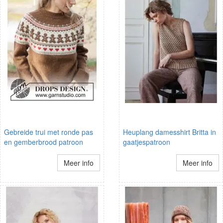
Gebreide trui met ronde pas
Heuplang damesshirt Britta in
en gemberbrood patroon
gaatjespatroon
Meer info
Meer info