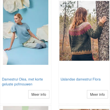
Damestrui Olea, met korte
IJslandse damestrui Flora
geluste pofmouwen
Meer info
Meer info