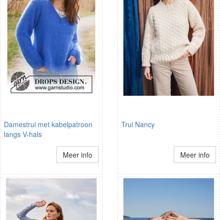
Damestrui met kabelpatroon
Trui Nancy
langs V-hals
Meer info
Meer info