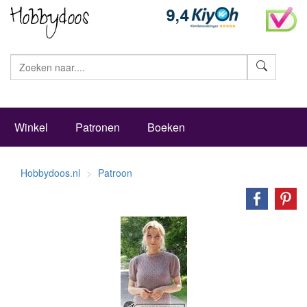
Zoeke
Winkel
Patronen
Boeken
Hobbydoos.nl
Patroon