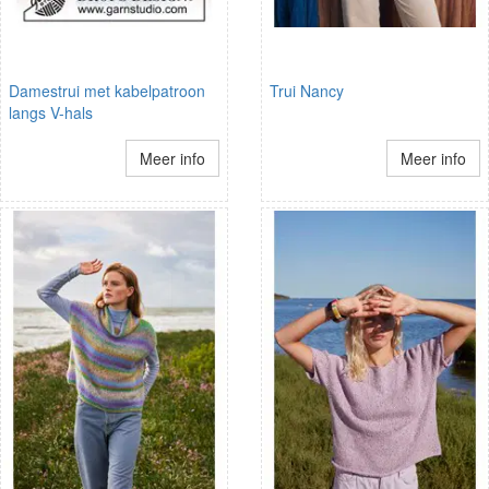
Damestrui met kabelpatroon
Trui Nancy
langs V-hals
Meer info
Meer info