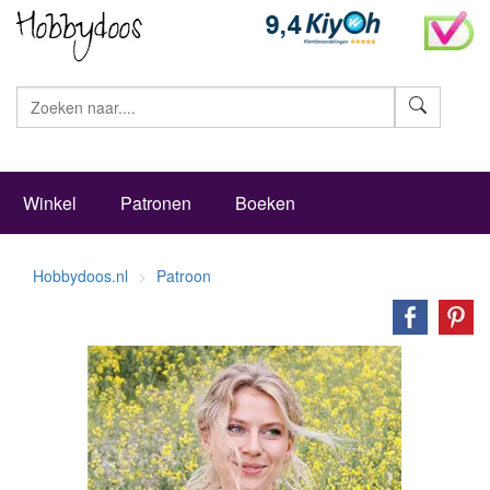
Zoeke
Winkel
Patronen
Boeken
Hobbydoos.nl
Patroon