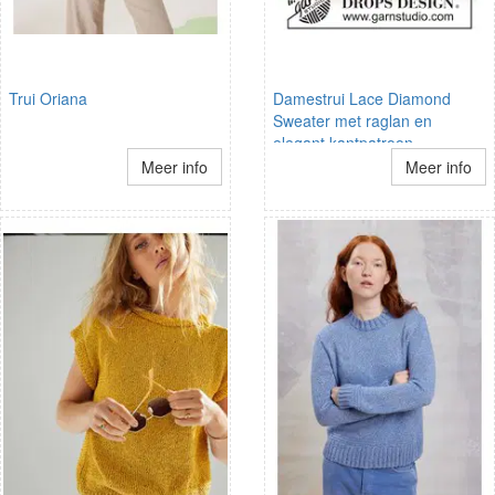
Trui Oriana
Damestrui Lace Diamond
Sweater met raglan en
elegant kantpatroon
Meer info
Meer info