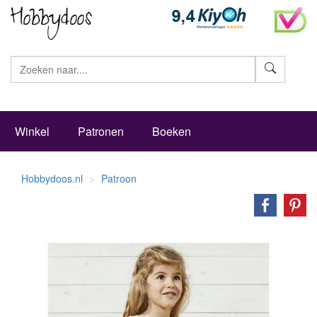
Zoeke
Winkel
Patronen
Boeken
Hobbydoos.nl
Patroon