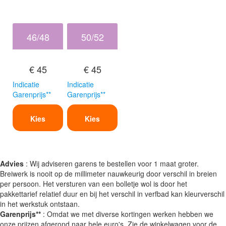
46/48
50/52
€ 45
€ 45
Indicatie
Indicatie
Garenprijs**
Garenprijs**
Kies
Kies
Advies
: Wij adviseren garens te bestellen voor 1 maat groter.
Breiwerk is nooit op de millimeter nauwkeurig door verschil in breien
per persoon. Het versturen van een bolletje wol is door het
pakkettarief relatief duur en bij het verschil in verfbad kan kleurverschil
in het werkstuk ontstaan.
Garenprijs**
: Omdat we met diverse kortingen werken hebben we
onze prijzen afgerond naar hele euro's. Zie de winkelwagen voor de