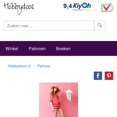
Zoeke
Winkel
Patronen
Boeken
Hobbydoos.nl
Patroon