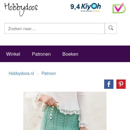
Zoeke
Winkel
Patronen
Boeken
Hobbydoos.nl
Patroon