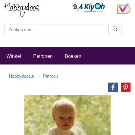
Zoeke
Winkel
Patronen
Boeken
Hobbydoos.nl
Patroon