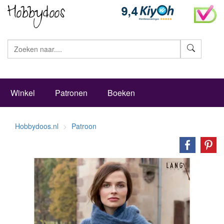
Zoeke
Winkel
Patronen
Boeken
Hobbydoos.nl
Patroon