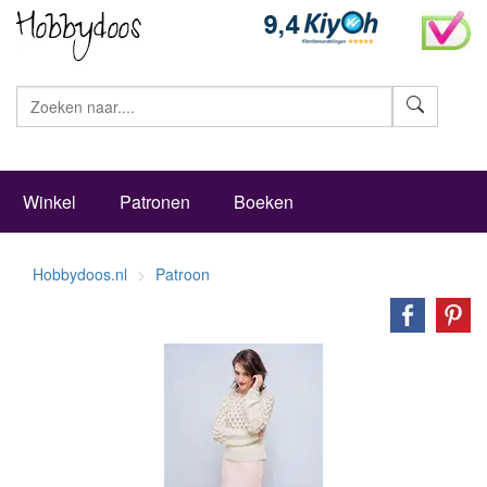
Zoeke
Winkel
Patronen
Boeken
Hobbydoos.nl
Patroon