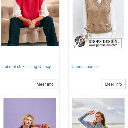
trui met striksluiting Quincy
Dames spencer
Meer info
Meer info