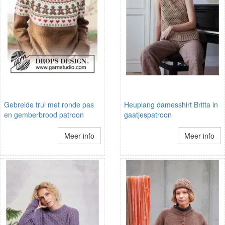
Gebreide trui met ronde pas
Heuplang damesshirt Britta in
en gemberbrood patroon
gaatjespatroon
Meer info
Meer info