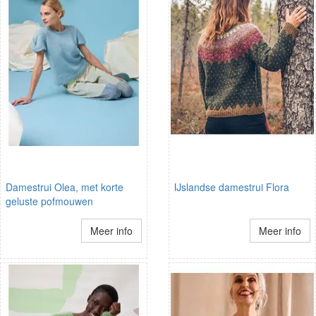
Damestrui Olea, met korte
IJslandse damestrui Flora
geluste pofmouwen
Meer info
Meer info