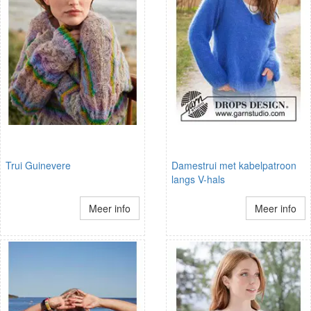
Trui Guinevere
Damestrui met kabelpatroon
langs V-hals
Meer info
Meer info