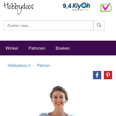
Zoeke
Winkel
Patronen
Boeken
Hobbydoos.nl
Patroon