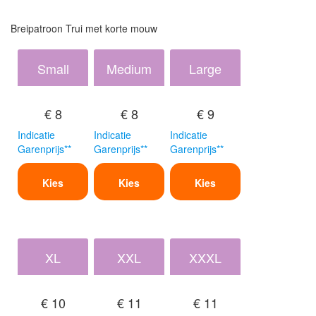
Breipatroon Trui met korte mouw
Small
Medium
Large
€ 8
€ 8
€ 9
Indicatie
Indicatie
Indicatie
Garenprijs**
Garenprijs**
Garenprijs**
Kies
Kies
Kies
XL
XXL
XXXL
€ 10
€ 11
€ 11