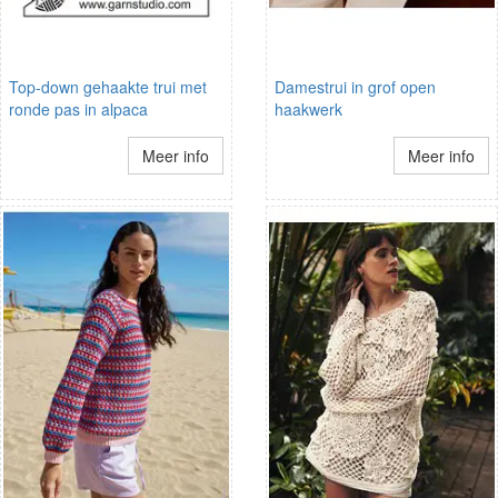
Top-down gehaakte trui met
Damestrui in grof open
ronde pas in alpaca
haakwerk
Meer info
Meer info