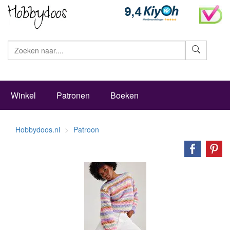
Zoeke
Winkel
Patronen
Boeken
Hobbydoos.nl
Patroon